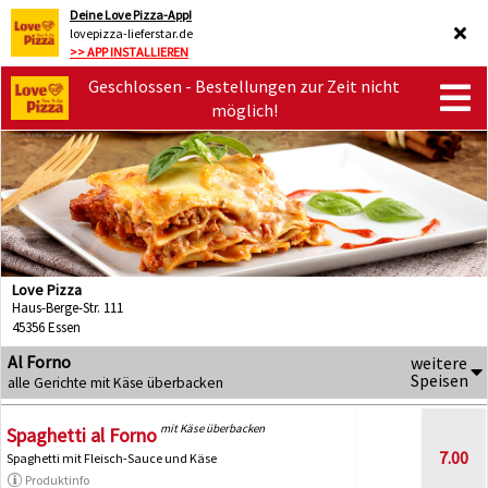
Deine Love Pizza-App!
lovepizza-lieferstar.de
>> APP INSTALLIEREN
Geschlossen - Bestellungen zur Zeit nicht
möglich!
Love Pizza
Haus-Berge-Str. 111
45356 Essen
Al Forno
weitere
Speisen
alle Gerichte mit Käse überbacken
mit Käse überbacken
Spaghetti al Forno
7.00
Spaghetti mit Fleisch-Sauce und Käse
Produktinfo