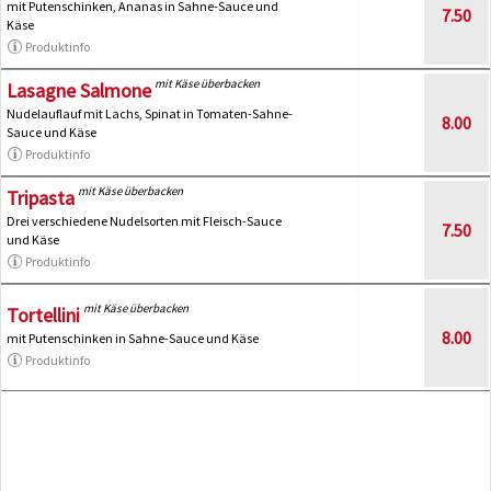
mit Putenschinken, Ananas in Sahne-Sauce und
7.50
Käse
Produktinfo
mit Käse überbacken
Lasagne Salmone
Nudelauflauf mit Lachs, Spinat in Tomaten-Sahne-
8.00
Sauce und Käse
Produktinfo
mit Käse überbacken
Tripasta
Drei verschiedene Nudelsorten mit Fleisch-Sauce
7.50
und Käse
Produktinfo
mit Käse überbacken
Tortellini
8.00
mit Putenschinken in Sahne-Sauce und Käse
Produktinfo