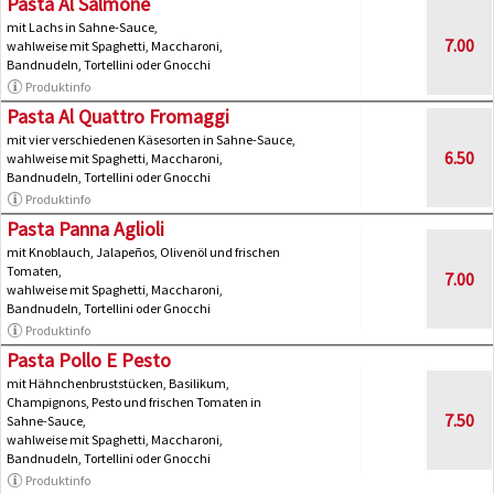
Pasta Al Salmone
mit Lachs in Sahne-Sauce,
7.00
wahlweise mit Spaghetti, Maccharoni,
Bandnudeln, Tortellini oder Gnocchi
Produktinfo
Pasta Al Quattro Fromaggi
mit vier verschiedenen Käsesorten in Sahne-Sauce,
6.50
wahlweise mit Spaghetti, Maccharoni,
Bandnudeln, Tortellini oder Gnocchi
Produktinfo
Pasta Panna Aglioli
mit Knoblauch, Jalapeños, Olivenöl und frischen
Tomaten,
7.00
wahlweise mit Spaghetti, Maccharoni,
Bandnudeln, Tortellini oder Gnocchi
Produktinfo
Pasta Pollo E Pesto
mit Hähnchenbruststücken, Basilikum,
Champignons, Pesto und frischen Tomaten in
7.50
Sahne-Sauce,
wahlweise mit Spaghetti, Maccharoni,
Bandnudeln, Tortellini oder Gnocchi
Produktinfo