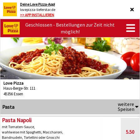
Deine Love Pizza-App!
lovepizza-lieferstar.de
>> APP INSTALLIEREN
Geschlossen - Bestellungen zur Zeit nicht
möglich!
Love Pizza
Haus-Berge-Str. 111
45356 Essen
weitere
Pasta
Speisen
Pasta Napoli
mit Tomaten-Sauce,
5.50
wahlweise mit Spaghetti, Maccharoni,
Bandnudeln, Tortellini oder Gnocchi